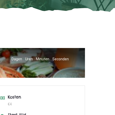
Dagen
Uren
Minuten
Seconden
Kosten
€4