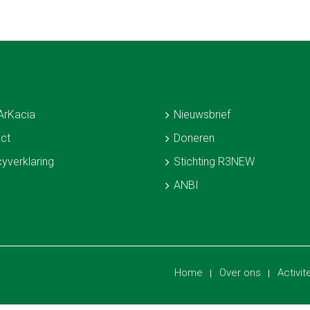
ArKacia
Nieuwsbrief
ct
Doneren
cyverklaring
Stichting R3NEW
ANBI
Home
Over ons
Activit