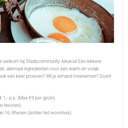
te welkom bij Stadscommunity Arkacia! Een lekkere
k: allemaal ingrediënten voor een warm en vrolijk
) ook een keer proeven? Wil je iemand meenemen? Doen!
 1,- p.p. (Max €9 per gezin)
an tevoren)
 16, Rhenen (áchter het woonhuis).