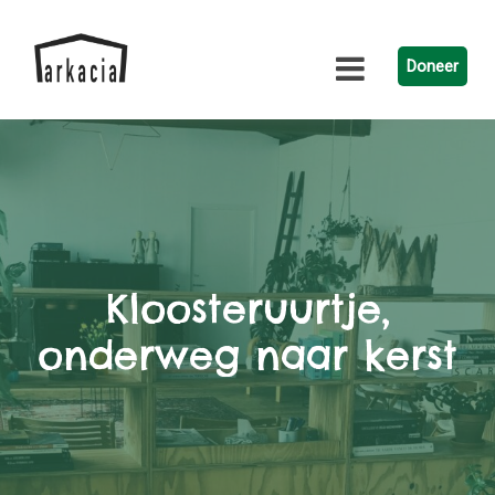
Doneer
Kloosteruurtje,
onderweg naar kerst