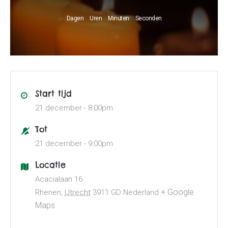
Dagen
Uren
Minuten
Seconden
Start tijd
21 december -
8:00pm
Tot
21 december -
9:00pm
Locatie
Acacialaan 16
+ Google
Rhenen
,
Utrecht
3911 GD
Nederland
Maps